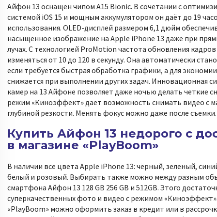
Айфон 13 оснащен чипом A15 Bionic. В сочетании c оптими
системой iOS 15 и мощным аккумулятором он даёт до 19 час
использования. OLED-дисплей размером 6,1 дюйм обеспечив
насыщенное изображение на Apple iPhone 13 даже при пря
лучах. С технологией ProMotion частота обновления кадро
изменяться от 10 до 120 в секунду. Она автоматически стан
если требуется быстрая обработка графики, а для экономи
снижается при выполнении других задач. Инновационная си
камер на 13 Айфоне позволяет даже ночью делать четкие с
режим «Киноэффект» дает возможность снимать видео с м
глубиной резкости. Менять фокус можно даже после съемки.
Купить Айфон 13 недорого с до
в магазине «PlayBoom»
В наличии все цвета Apple iPhone 13: чёрный, зеленый, сини
белый и розовый. Выбирать также можно между разным об
смартфона Айфон 13 128 GB 256 GB и 512GB. Этого достаточ
суперкачественных фото и видео с режимом «Киноэффект».
«PlayBoom» можно оформить заказ в кредит или в рассрочк