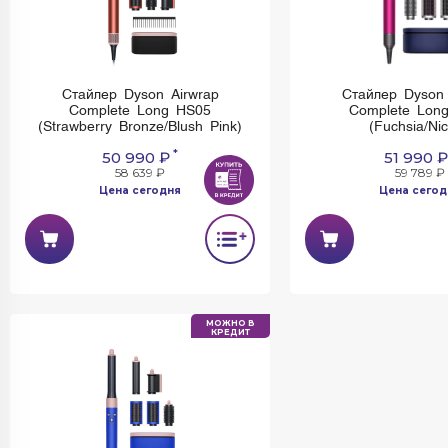
Стайлер Dyson Airwrap
Стайлер Dyson 
Complete Long HS05
Complete Lon
(Strawberry Bronze/Blush Pink)
(Fuchsia/Nic
*
50 990 ₽
51 990 ₽
58 639 ₽
59 789 ₽
Цена сегодня
Цена сегод
МОЖНО В
КРЕДИТ